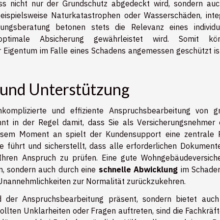
ss nicht nur der Grundschutz abgedeckt wird, sondern auc
eispielsweise Naturkatastrophen oder Wasserschäden, integ
ungsberatung betonen stets die Relevanz eines individu
timale Absicherung gewährleistet wird. Somit kön
hr Eigentum im Falle eines Schadens angemessen geschützt is
 und Unterstützung
nkomplizierte und effiziente Anspruchsbearbeitung von g
nt in der Regel damit, dass Sie als Versicherungsnehmer 
iesem Moment an spielt der Kundensupport eine zentrale R
e führt und sicherstellt, dass alle erforderlichen Dokument
Ihren Anspruch zu prüfen. Eine gute Wohngebäudeversich
en, sondern auch durch eine
schnelle Abwicklung
im Schaden
n Unannehmlichkeiten zur Normalität zurückzukehren.
 der Anspruchsbearbeitung präsent, sondern bietet auch
lten Unklarheiten oder Fragen auftreten, sind die Fachkräft