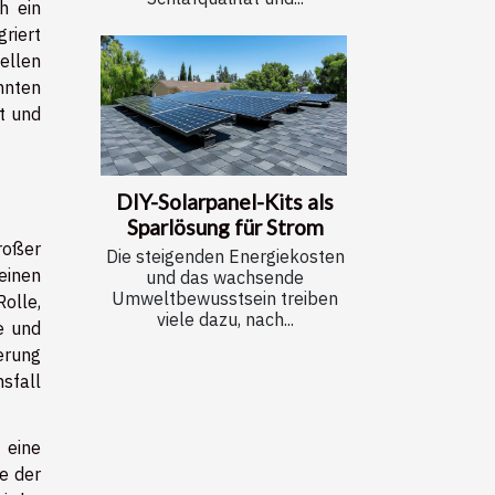
h ein
riert
ellen
nten
t und
DIY-Solarpanel-Kits als
Sparlösung für Strom
roßer
Die steigenden Energiekosten
einen
und das wachsende
Umweltbewusstsein treiben
olle,
viele dazu, nach...
e und
erung
sfall
 eine
e der