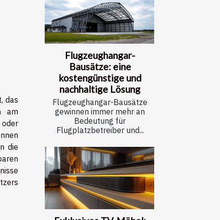
Flugzeughangar-
Bausätze: eine
kostengünstige und
nachhaltige Lösung
, das
Flugzeughangar-Bausätze
en am
gewinnen immer mehr an
Bedeutung für
 oder
Flugplatzbetreiber und...
önnen
n die
baren
nisse
tzers