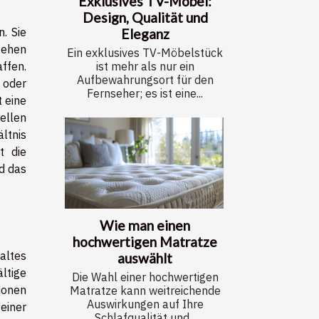
Exklusives TV-Möbel:
Design, Qualität und
. Sie
Eleganz
stehen
Ein exklusives TV-Möbelstück
ffen.
ist mehr als nur ein
Aufbewahrungsort für den
 oder
Fernseher; es ist eine...
 eine
ellen
ltnis
t die
d das
Wie man einen
hochwertigen Matratze
altes
auswählt
ltige
Die Wahl einer hochwertigen
ionen
Matratze kann weitreichende
Auswirkungen auf Ihre
einer
Schlafqualität und...