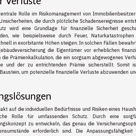
r Verluste
entrale Rolle im Risikomanagement von Immobilienbesitzern
e Unsicherheiten, die durch plötzliche Schadensereignisse ent
tz wird eine Grundlage für finanzielle Sicherheit gescha
en, wie beispielsweise durch Feuer, Naturkatastrophen
nell in exorbitante Höhen steigen. In solchen Fällen bewahrt
bäudeversicherung die Eigentümer vor erheblichen finanzi
h die Prämienkalkulation, die ein sorgsam abgewogenes Verhä
 und der zu entrichtenden Prämie sicherstellt. Somit is
Baustein, um potenzielle finanzielle Verluste abzuwenden un
ungslösungen
kt auf die individuellen Bedürfnisse und Risiken eines Haush
liche Rolle für umfassenden Schutz. Durch eine sorgfä
ungskonzept zu entwickeln, das genau die Versicherungsopt
bensumstände erforderlich sind. Die Anpassungsfähigkeit 