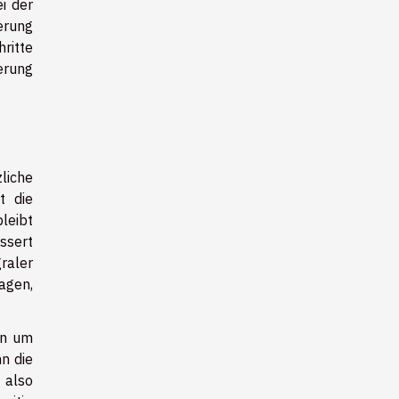
ei der
erung
ritte
herung
liche
t die
leibt
ssert
raler
agen,
en um
n die
 also