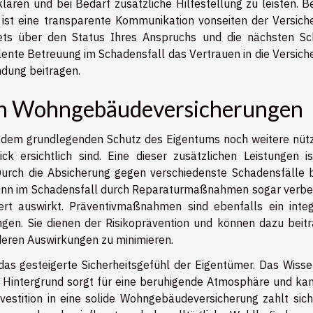
klären und bei Bedarf zusätzliche Hilfestellung zu leisten. B
ist eine transparente Kommunikation vonseiten der Versich
ets über den Status Ihres Anspruchs und die nächsten Sch
ellente Betreuung im Schadensfall das Vertrauen in die Versic
ndung beitragen.
von Wohngebäudeversicherungen
dem grundlegenden Schutz des Eigentums noch weitere nütz
ck ersichtlich sind. Eine dieser zusätzlichen Leistungen is
Durch die Absicherung gegen verschiedenste Schadensfälle b
ann im Schadensfall durch Reparaturmaßnahmen sogar verbe
rt auswirkt. Präventivmaßnahmen sind ebenfalls ein integ
gen. Sie dienen der Risikoprävention und können dazu beitr
deren Auswirkungen zu minimieren.
t das gesteigerte Sicherheitsgefühl der Eigentümer. Das Wiss
Hintergrund sorgt für eine beruhigende Atmosphäre und kan
vestition in eine solide Wohngebäudeversicherung zahlt sich