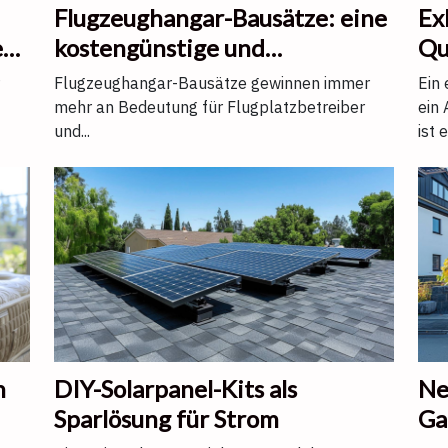
Flugzeughangar-Bausätze: eine
Ex
en
kostengünstige und
Qu
nachhaltige Lösung
Flugzeughangar-Bausätze gewinnen immer
Ein 
mehr an Bedeutung für Flugplatzbetreiber
ein
und...
ist e
n
DIY-Solarpanel-Kits als
Ne
Sparlösung für Strom
Ga