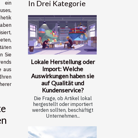
In Drei Kategorie
 ein
uses,
hetik
haben
iert,
eten,
itäten
n Sie
Lokale Herstellung oder
rends
Import: Welche
e aus
Auswirkungen haben sie
Ihren
auf Qualität und
erer
Kundenservice?
Die Frage, ob Artikel lokal
hergestellt oder importiert
te
werden sollten, beschäftigt
Unternehmen...
en