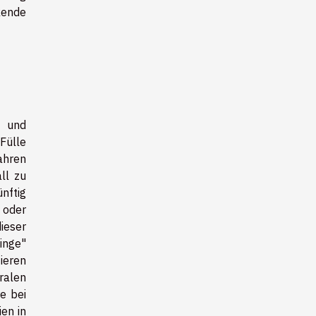
kende
e und
Fülle
ahren
ll zu
nftig
 oder
ieser
inge"
ieren
ralen
e bei
en in