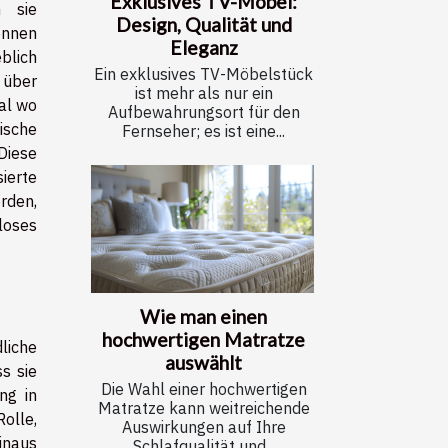
Exklusives TV-Möbel:
n sie
Design, Qualität und
ennen
Eleganz
blich
Ein exklusives TV-Möbelstück
 über
ist mehr als nur ein
al wo
Aufbewahrungsort für den
ische
Fernseher; es ist eine...
Diese
ierte
rden,
loses
Wie man einen
hochwertigen Matratze
liche
auswählt
s sie
Die Wahl einer hochwertigen
ng in
Matratze kann weitreichende
olle,
Auswirkungen auf Ihre
inaus
Schlafqualität und...