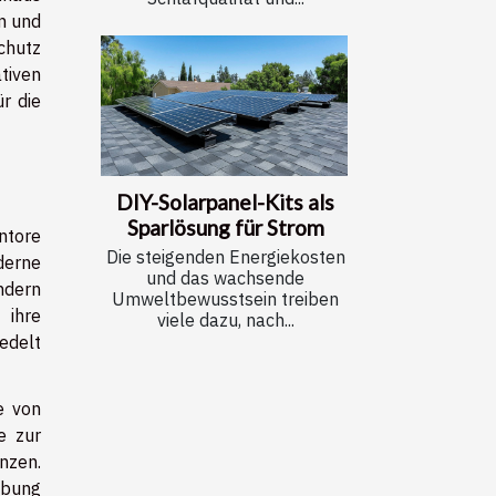
n und
chutz
tiven
r die
DIY-Solarpanel-Kits als
Sparlösung für Strom
ntore
Die steigenden Energiekosten
erne
und das wachsende
ndern
Umweltbewusstsein treiben
 ihre
viele dazu, nach...
edelt
e von
e zur
nzen.
ebung