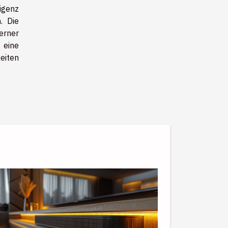
igenz
. Die
ferner
 eine
eiten