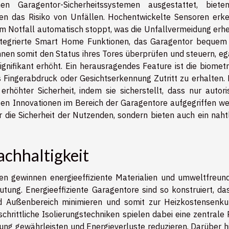
ichen Garagentor-Sicherheitssystemen ausgestattet, biete
ren das Risiko von Unfällen. Hochentwickelte Sensoren erk
im Notfall automatisch stoppt, was die Unfallvermeidung erhe
integrierte Smart Home Funktionen, das Garagentor bequem
nen somit den Status ihres Tores überprüfen und steuern, eg
gnifikant erhöht. Ein herausragendes Feature ist die biometr
s Fingerabdruck oder Gesichtserkennung Zutritt zu erhalten. 
rhöhter Sicherheit, indem sie sicherstellt, dass nur autoris
ten Innovationen im Bereich der Garagentore aufgegriffen we
r die Sicherheit der Nutzenden, sondern bieten auch ein naht
achhaltigkeit
n gewinnen energieeffiziente Materialien und umweltfreund
ng. Energieeffiziente Garagentore sind so konstruiert, das
 Außenbereich minimieren und somit zur Heizkostensenku
rittliche Isolierungstechniken spielen dabei eine zentrale R
g gewährleisten und Energieverluste reduzieren. Darüber h