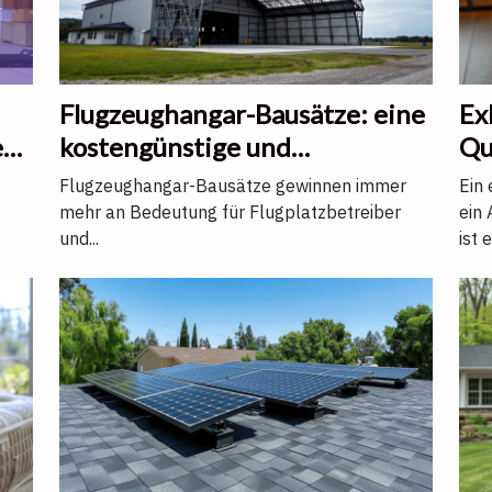
Flugzeughangar-Bausätze: eine
Ex
en
kostengünstige und
Qu
nachhaltige Lösung
Flugzeughangar-Bausätze gewinnen immer
Ein 
mehr an Bedeutung für Flugplatzbetreiber
ein
und...
ist e