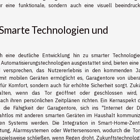
ur eine funktionale, sondern auch eine visuell beeindruc
 Smarte Technologien und
h eine deutliche Entwicklung hin zu smarter Technologi
Automatisierungstechnologien ausgestattet sind, bieten eine 
nd versprechen, das Nutzererlebnis in den kommenden J
 mit mobilen Geräten ermöglicht es, Garagentore von übera
ür Komfort, sondern auch für erhöhte Sicherheit sorgt. Zukü
alten, wenn das Tor geöffnet oder geschlossen wird,
nach ihren persönlichen Zeitplänen richten. Ein Kernaspekt d
so die Fähigkeit der Garagentore, sich ins "Internet der D
 nahtlos mit anderen smarten Geräten im Haushalt kommuniz
en Systems werden. Die Integration in Smart-Home-Zent
htung, Alarmsystemen oder Wettersensoren, wodurch die Tor
spielsweise schließen, wenn Regen droht. Zukunftstechnologi