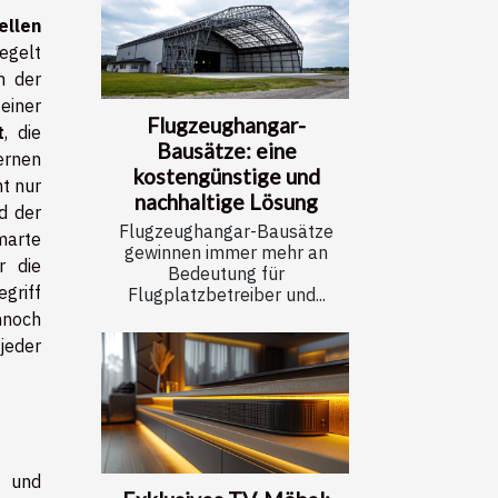
ellen
egelt
n der
iner
Flugzeughangar-
t
, die
Bausätze: eine
ernen
kostengünstige und
ht nur
nachhaltige Lösung
d der
Flugzeughangar-Bausätze
marte
gewinnen immer mehr an
r die
Bedeutung für
griff
Flugplatzbetreiber und...
nnoch
jeder
 und