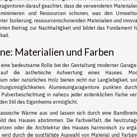
aragentoren darauf geachtet, dass die verwendeten Materialie
 minimieren und Ressourcen schonen, was den Umwelts
nter Isolierung, ressourcenschonenden Materialien und innova
anten Beitrag zur Nachhaltigkeit und bildet das Fundament fü
ail.
ne: Materialien und Farben
lt eine bedeutsame Rolle bei der Gestaltung moderner Garage
 auf die ästhetische Aufwertung eines Hauses. Mod
um oder natürliches Holz bieten nicht nur Langlebigkeit, so
ltungsmöglichkeiten. Aluminiumgaragentore punkten durch
Pulverbeschichtung in nahezu jeder erdenklichen Farbe ver
den Stil des Eigenheims ermöglicht.
lassische Wärme aus und lassen sich durch eine Bandbreit
ld des Hauses abstimmen. Die Farbvielfalt, die heutzutag
setzen oder die Architektur des Hauses harmonisch zu ergä
wird durch die sorgfältige Auswahl von Material und Farbg