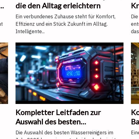
die den Alltag erleichtern
Kr
ri
Ein verbundenes Zuhause steht für Komfort,
Die
nt
Effizienz und ein Stück Zukunft im Alltag.
ent
Intelligente...
das.
Kompletter Leitfaden zur
Ko
Auswahl des besten
Ba
Wasserreinigers im Jahr 2025
un
Die Auswahl des besten Wasserreinigers im
Ein