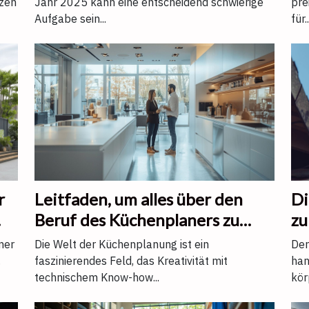
izen
Jahr 2025 kann eine entscheidend schwierige
pre
Aufgabe sein...
für..
r
Leitfaden, um alles über den
Di
Beruf des Küchenplaners zu
zu
verstehen
mer
Die Welt der Küchenplanung ist ein
Der
.
faszinierendes Feld, das Kreativität mit
han
technischem Know-how...
kör