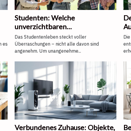
Studenten: Welche
De
unverzichtbaren
Au
Schutzmaßnahmen gegen
Ma
Das Studentenleben steckt voller
Die
unangenehme Überraschungen
n es
Überraschungen – nicht alle davon sind
ent
angenehm. Um unangenehme...
erh
Verbundenes Zuhause: Objekte,
Be