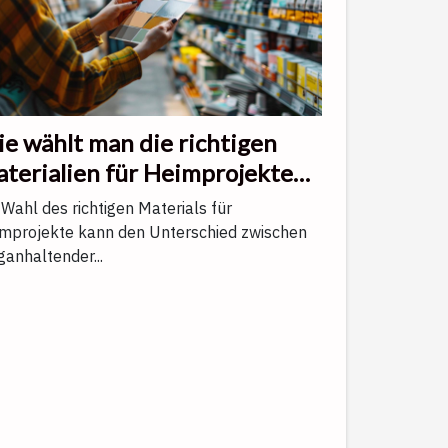
e wählt man die richtigen
terialien für Heimprojekte
s?
 Wahl des richtigen Materials für
mprojekte kann den Unterschied zwischen
ganhaltender...