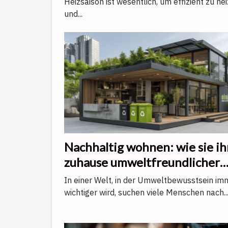
Heizsaison ist wesentlich, um effizient zu he
und...
Nachhaltig wohnen: wie sie ih
zuhause umweltfreundlicher
gestalten
In einer Welt, in der Umweltbewusstsein im
wichtiger wird, suchen viele Menschen nach..