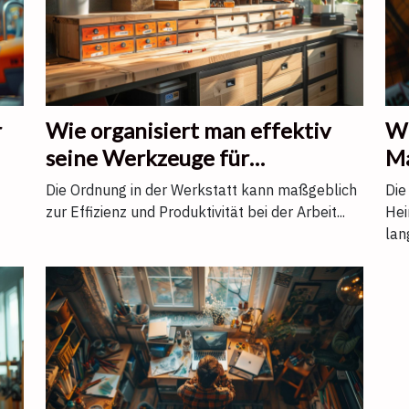
r
Wie organisiert man effektiv
Wi
seine Werkzeuge für
Ma
einfacheren Zugriff?
au
Die Ordnung in der Werkstatt kann maßgeblich
Die
zur Effizienz und Produktivität bei der Arbeit...
Hei
lan