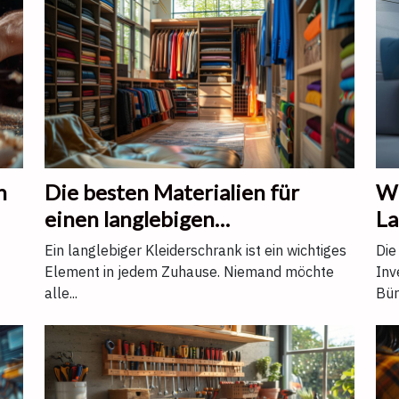
n
Die besten Materialien für
Wi
einen langlebigen
La
Kleiderschrank
um
Ein langlebiger Kleiderschrank ist ein wichtiges
Die
Element in jedem Zuhause. Niemand möchte
Inv
alle...
Büro