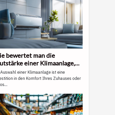
e bewertet man die
utstärke einer Klimaanlage,
 die beste Wahl zu treffen?
 Auswahl einer Klimaanlage ist eine
estition in den Komfort Ihres Zuhauses oder
s....