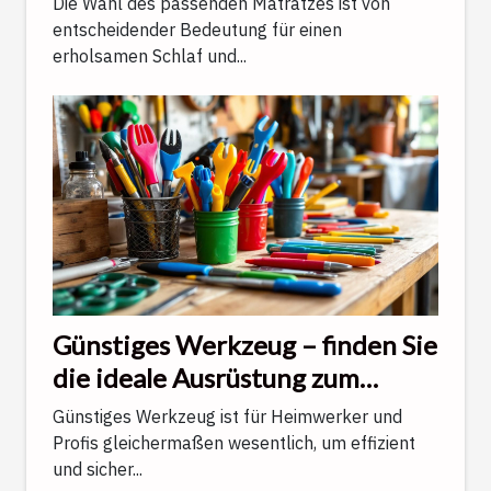
Die Wahl des passenden Matratzes ist von
entscheidender Bedeutung für einen
erholsamen Schlaf und...
Günstiges Werkzeug – finden Sie
die ideale Ausrüstung zum
reduzierten Preis
Günstiges Werkzeug ist für Heimwerker und
Profis gleichermaßen wesentlich, um effizient
und sicher...