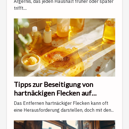
Ärgernis, das jeden Haushalt früher oder später
trifft....
Tipps zur Beseitigung von
hartnäckigen Flecken auf
verschiedenen Oberflächen
Das Entfernen hartnäckiger Flecken kann oft
eine Herausforderung darstellen, doch mit den...