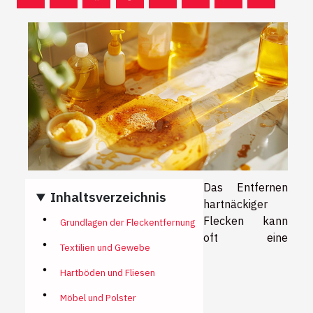
Das Entfernen
Inhaltsverzeichnis
hartnäckiger
Flecken kann
Grundlagen der Fleckentfernung
oft eine
Textilien und Gewebe
Hartböden und Fliesen
Möbel und Polster