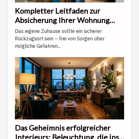
Kompletter Leitfaden zur
Absicherung Ihrer Wohnung
gegen alltägliche
Das eigene Zuhause sollte ein sicherer
Unwägbarkeiten
Rückzugsort sein – frei von Sorgen über
mögliche Gefahren...
Das Geheimnis erfolgreicher
Interieurs: Beleuchtung, die ins