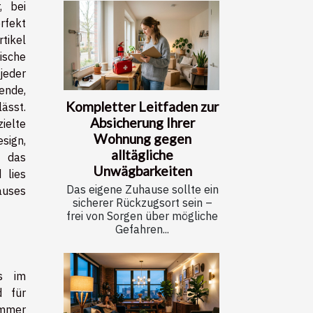
, bei
fekt
tikel
ische
jeder
nde,
Kompletter Leitfaden zur
ässt.
Absicherung Ihrer
elte
Wohnung gegen
ign,
alltägliche
 das
Unwägbarkeiten
 lies
Das eigene Zuhause sollte ein
uses
sicherer Rückzugsort sein –
frei von Sorgen über mögliche
Gefahren...
es im
d für
immer