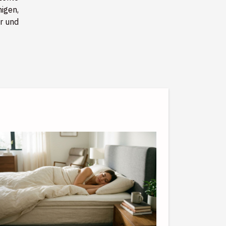
igen,
r und