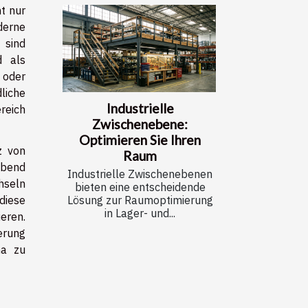
t nur
derne
 sind
d als
 oder
liche
Industrielle
reich
Zwischenebene:
Optimieren Sie Ihren
z von
Raum
Abend
Industrielle Zwischenebenen
hseln
bieten eine entscheidende
diese
Lösung zur Raumoptimierung
in Lager- und...
eren.
erung
ma zu