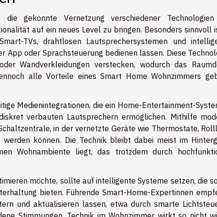
die gekonnte Vernetzung verschiedener Technologien
nalität auf ein neues Level zu bringen. Besonders sinnvoll is
Smart-TVs, drahtlosen Lautsprechersystemen und intellig
r App oder Sprachsteuerung bedienen lassen. Diese Technol
n oder Wandverkleidungen verstecken, wodurch das Raumd
dennoch alle Vorteile eines Smart Home Wohnzimmers ge
itige Medienintegrationen, die ein Home-Entertainment-Syste
diskret verbauten Lautsprechern ermöglichen. Mithilfe mod
haltzentrale, in der vernetzte Geräte wie Thermostate, Roll
t werden können. Die Technik bleibt dabei meist im Hinterg
n Wohnambiente liegt, das trotzdem durch hochfunkti
ieren möchte, sollte auf intelligente Systeme setzen, die s
Unterhaltung bieten. Führende Smart-Home-Expertinnen empf
itern und aktualisieren lassen, etwa durch smarte Lichtsteu
edene Stimmungen. Technik im Wohnzimmer wirkt so nicht wi