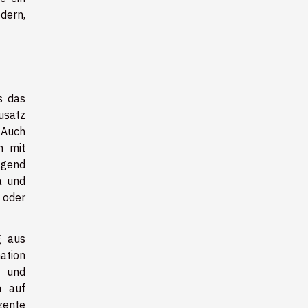
dern,
s das
usatz
 Auch
h mit
agend
a und
 oder
g aus
ation
s und
n auf
zente