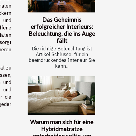
nalen
ckern
Das Geheimnis
n und
erfolgreicher Interieurs:
ffene
Beleuchtung, die ins Auge
täten
fällt
sorgt
Die richtige Beleuchtung ist
neren
Artikel Schlüssel für ein
beeindruckendes Interieur. Sie
kann...
al zu
ssen,
n und
- und
r die
jeder
Warum man sich für eine
Hybridmatratze
entscheiden sollte, um