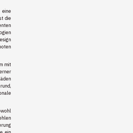
 eine
t die
enten
ogien
esign
boten
m mit
erner
läden
rund,
onale
owohl
ehlen
erung
e ein