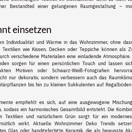
cher Bestandteil einer gelungenen Raumgestaltung – mo
nt einsetzen
gen Individualität und Wärme in das Wohnzimmer, ohne das
s Textilien wie Kissen, Decken oder Teppiche können als Z
urch verschiedene Materialien eine einladende Atmosphäre.
den sorgen für einen persönlichen Touch und lassen sic
akten Motiven oder Schwarz-Weiß-Fotografien hervorr
icht nur dekorativ, sondern verbessern auch das Raumklim
tärpflanzen bis hin zu kleinen Sukkulenten auf Regalböden
emente empfiehlt es sich, auf eine ausgewogene Mischun
, sodass ein harmonisches Gesamtbild entsteht. Die Kombin
n Textilien und natürlichem Grün sorgt für ein moderne
emütlich wirkt. Aktuelle Wohnzimmer Deko Trends setze
eltes Glas oder handgefertigte Keramik, die als bewusste Ak