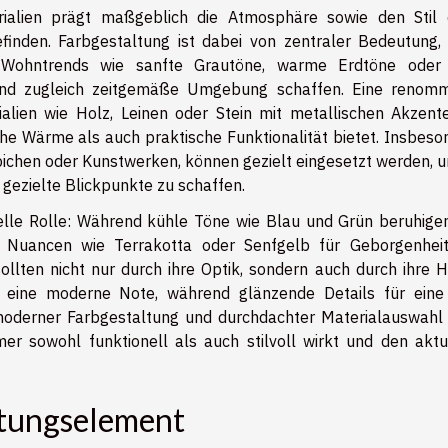
alien prägt maßgeblich die Atmosphäre sowie den Stil 
inden. Farbgestaltung ist dabei von zentraler Bedeutung,
r Wohntrends wie sanfte Grautöne, warme Erdtöne oder 
und zugleich zeitgemäße Umgebung schaffen. Eine renomm
rialien wie Holz, Leinen oder Stein mit metallischen Akzent
he Wärme als auch praktische Funktionalität bietet. Insbeso
pichen oder Kunstwerken, können gezielt eingesetzt werden, u
ezielte Blickpunkte zu schaffen.
zielle Rolle: Während kühle Töne wie Blau und Grün beruhige
 Nuancen wie Terrakotta oder Senfgelb für Geborgenhei
llten nicht nur durch ihre Optik, sondern auch durch ihre H
 eine moderne Note, während glänzende Details für eine
oderner Farbgestaltung und durchdachter Materialauswahl 
r sowohl funktionell als auch stilvoll wirkt und den aktu
ltungselement