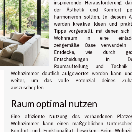
inspirierende Herausforderung dar
der Ästhetik und Komfort per
harmonieren sollten. In diesem Ar
werden kreative Ideen und prakt
Tipps vorgestellt, mit denen sich 
Wohnraum in eine einlade
zeitgemäße Oase verwandeln l
Entdecke, wie durch gezi
Entscheidungen in Des
Raumaufteilung und Technik
Wohnzimmer deutlich aufgewertet werden kann und
weiter, um das volle Potenzial deines Zuha
auszuschöpfen.
Raum optimal nutzen
t
Eine effiziente Nutzung des vorhandenen Platz
Wohnzimmer kann einen maßgeblichen Unterschie
Komfort und Funktionalität bewirken. Beim Wohnz