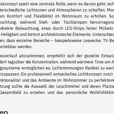
onzept spielt eine zentrale Rolle, wenn es darum geht, nich
unterschiedliche Lichtzonen und Atmosphären zu schaffen. Mo
, um Komfort und Flexibilität im Wohnraum zu erhöhen. So
leuchtung, während Steh- oder Tischlampen hervorragen
direkte Beleuchtung, etwa durch LED-Strips hinter Möbeln
 Helligkeit und betont architektonische Elemente. Unterschied
ren, dass einzelne Bereiche – beispielsweise Leseecke, TV-Be
l erlebbar werden.
sverlauf abzustimmen, empfiehlt sich der gezielte Einsat
fördert tagsüber die Konzentration, während wärmere Töne am 
gssysteme ermöglichen es, Lichtstimmungen flexibel zu wec
zupassen. Ein professionell entwickeltes Lichtkonzept nutzt 
unktionalität und das Ambiente im Wohnzimmer zu perfektioni
ung sollte die Auswahl der Leuchtmittel und deren Platzi
Gesamtbild zu erzielen und das persönliche Wohlfühlkli
ren