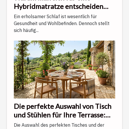
Hybridmatratze entscheiden
sollte, um optimal zu schlafen
Ein erholsamer Schlaf ist wesentlich für
Gesundheit und Wohlbefinden. Dennoch stellt
sich häufig...
Die perfekte Auswahl von Tisch
und Stühlen für Ihre Terrasse:
Ein Ratgeber
Die Auswahl des perfekten Tisches und der