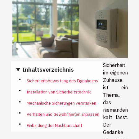
Sicherheit
Inhaltsverzeichnis
im eigenen
Zuhause
Sicherheitsbewertung des Eigenheims
ist ein
Installation von Sicherheitstechnik
Thema,
das
Mechanische Sicherungen verstärken
niemanden
Verhalten und Gewohnheiten anpassen
kalt lässt.
Der
Einbindung der Nachbarschaft
Gedanke