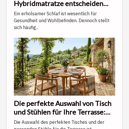
Hybridmatratze entscheiden
sollte, um optimal zu schlafen
Ein erholsamer Schlaf ist wesentlich für
Gesundheit und Wohlbefinden. Dennoch stellt
sich häufig...
Die perfekte Auswahl von Tisch
und Stühlen für Ihre Terrasse:
Ein Ratgeber
Die Auswahl des perfekten Tisches und der
passenden Stühle für die Terrasse ist