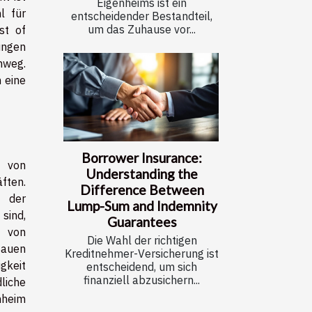
Eigenheims ist ein
l für
entscheidender Bestandteil,
um das Zuhause vor...
st of
ungen
nweg.
 eine
Borrower Insurance:
g von
Understanding the
ften.
Difference Between
l der
Lump-Sum and Indemnity
sind,
Guarantees
 von
Die Wahl der richtigen
Bauen
Kreditnehmer-Versicherung ist
gkeit
entscheidend, um sich
finanziell abzusichern...
liche
nheim