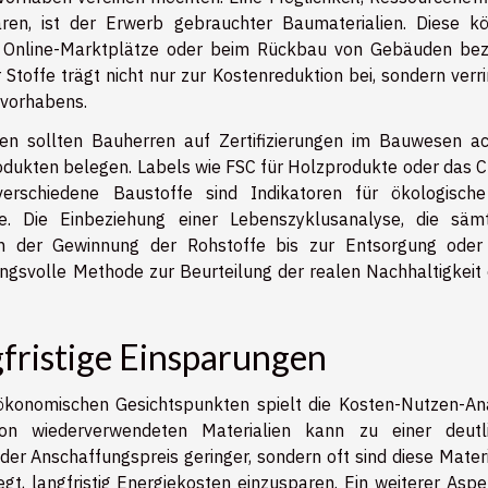
aren, ist der Erwerb gebrauchter Baumaterialien. Diese k
er, Online-Marktplätze oder beim Rückbau von Gebäuden be
toffe trägt nicht nur zur Kostenreduktion bei, sondern verri
vorhabens.
en sollten Bauherren auf Zertifizierungen im Bauwesen ac
odukten belegen. Labels wie FSC für Holzprodukte oder das C
verschiedene Baustoffe sind Indikatoren für ökologisch
se. Die Einbeziehung einer Lebenszyklusanalyse, die sämt
n der Gewinnung der Rohstoffe bis zur Entsorgung ode
ungsvolle Methode zur Beurteilung der realen Nachhaltigkeit 
fristige Einsparungen
ökonomischen Gesichtspunkten spielt die Kosten-Nutzen-An
on wiederverwendeten Materialien kann zu einer deutl
 der Anschaffungspreis geringer, sondern oft sind diese Mater
gt, langfristig Energiekosten einzusparen. Ein weiterer Aspek