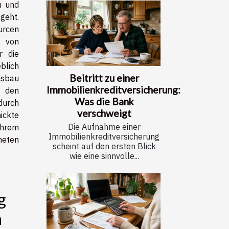
u und
geht.
urcen
 von
r die
blich
Beitritt zu einer
usbau
Immobilienkreditversicherung:
n den
Was die Bank
durch
verschweigt
ickte
Die Aufnahme einer
hrem
Immobilienkreditversicherung
neten
scheint auf den ersten Blick
wie eine sinnvolle...
g
n