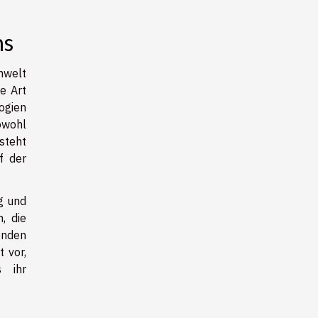
ns
mwelt
e Art
ogien
owohl
steht
f der
g und
, die
enden
 vor,
s ihr