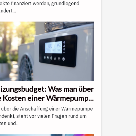
ektronische Unterschrift
ekte finanziert werden, grundlegend
ndert....
izungsbudget: Was man über
e Kosten einer Wärmepumpe
d die erzielbaren
 über die Anschaffung einer Wärmepumpe
ergieeinsparungen wissen
denkt, steht vor vielen Fragen rund um
en und...
lte