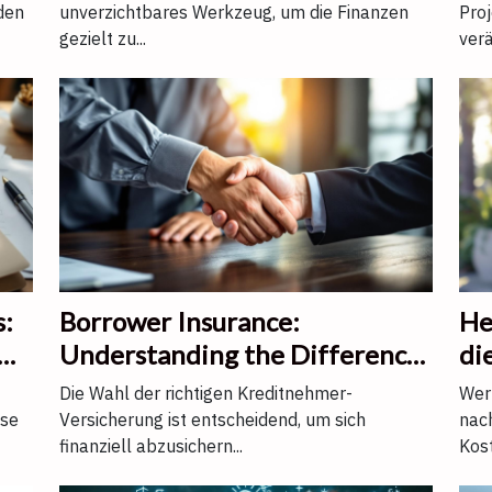
Zahlungen verringert
el
den
unverzichtbares Werkzeug, um die Finanzen
Proj
gezielt zu...
verä
s:
Borrower Insurance:
He
Understanding the Difference
di
Between Lump-Sum and
un
Die Wahl der richtigen Kreditnehmer-
Wer
Indemnity Guarantees
En
use
Versicherung ist entscheidend, um sich
nach
finanziell abzusichern...
Kost
sol