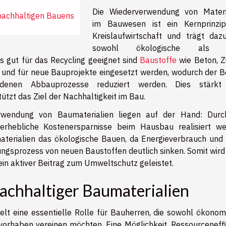
Die Wiederverwendung von Materi
nachhaltigen Bauens
im Bauwesen ist ein Kernprinzi
Kreislaufwirtschaft und trägt dazu
sowohl ökologische als 
s gut für das Recycling geeignet sind
Baustoffe
wie Beton, Zi
t und für neue Bauprojekte eingesetzt werden, wodurch der B
enen Abbauprozesse reduziert werden. Dies stärkt
tzt das Ziel der Nachhaltigkeit im Bau.
rwendung von Baumaterialien liegen auf der Hand: Durc
rhebliche Kostenersparnisse beim Hausbau realisiert we
materialien das ökologische Bauen, da Energieverbrauch und
ngsprozess von neuen Baustoffen deutlich sinken. Somit wird 
in aktiver Beitrag zum Umweltschutz geleistet.
achhaltiger Baumaterialien
elt eine essentielle Rolle für Bauherren, die sowohl ökonom
vorhaben vereinen möchten. Eine Möglichkeit, Ressourceneffi