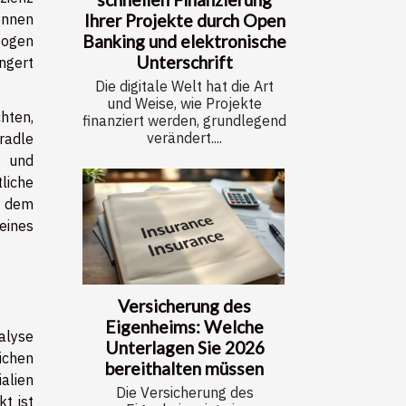
önnen
Ihrer Projekte durch Open
Banking und elektronische
zogen
Unterschrift
ngert
Die digitale Welt hat die Art
und Weise, wie Projekte
hten,
finanziert werden, grundlegend
verändert....
radle
e und
liche
r dem
eines
Versicherung des
Eigenheims: Welche
alyse
Unterlagen Sie 2026
ichen
bereithalten müssen
ialien
Die Versicherung des
t ist