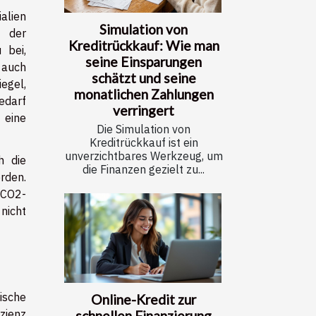
alien
Simulation von
p der
Kreditrückkauf: Wie man
 bei,
seine Einsparungen
auch
schätzt und seine
egel,
monatlichen Zahlungen
edarf
verringert
 eine
Die Simulation von
Kreditrückkauf ist ein
unverzichtbares Werkzeug, um
h die
die Finanzen gezielt zu...
rden.
 CO2-
nicht
ische
Online-Kredit zur
zienz
schnellen Finanzierung