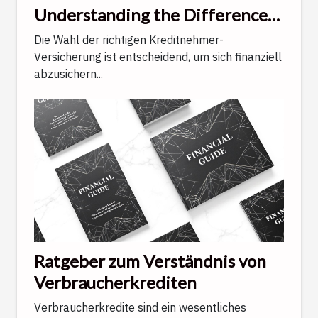
Understanding the Difference
Between Lump-Sum and
Die Wahl der richtigen Kreditnehmer-
Indemnity Guarantees
Versicherung ist entscheidend, um sich finanziell
abzusichern...
Ratgeber zum Verständnis von
Verbraucherkrediten
Verbraucherkredite sind ein wesentliches